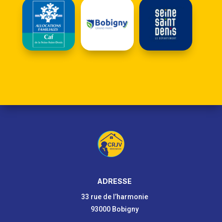
ADRESSE
33 rue de l’harmonie
93000 Bobigny