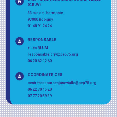

(CRJV)
33 rue de l’harmonie
93000 Bobigny
01 48 91 24 24
RESPONSABLE

> Léa BLUM
responsable.crjv@pep75.org
06 20 62 12 60
COORDINATRICES

centreressourcesjanevialle@pep75.org
06 22 70 15 20
07 77 20 59 39