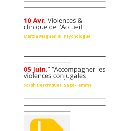
____________________________
________________
10 Avr.
Violences &
clinique de l’Accueil
Marzia Magnanini, Psychologue
____________________________
____________________________
________________
05 Juin.
” “Accompagner les
violences conjugales
Sarah Descraques, Sage-Femme
____________________________
____________________________
________________