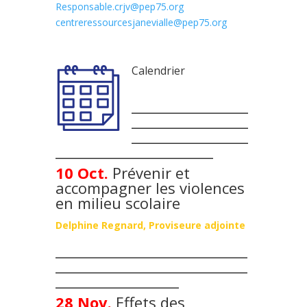
Responsable.crjv@pep75.org
centreressourcesjanevialle@pep75.org
Calendrier
_________________
_________________
_________________
_______________________
10 Oct.
Prévenir et
accompagner les violences
en milieu scolaire
Delphine Regnard, Proviseure adjointe
____________________________
____________________________
__________________
28 Nov.
Effets des